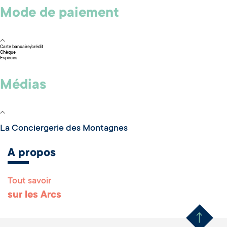
Mode de paiement
Carte bancaire/crédit
Chèque
Espèces
Médias
La Conciergerie des Montagnes
A propos
Tout savoir
Remonter en haut 
sur les Arcs