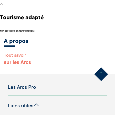
Tourisme adapté
Non accessible en fauteuil roulant
A propos
Tout savoir
Remonter en haut 
sur les Arcs
Les Arcs Pro
Liens utiles