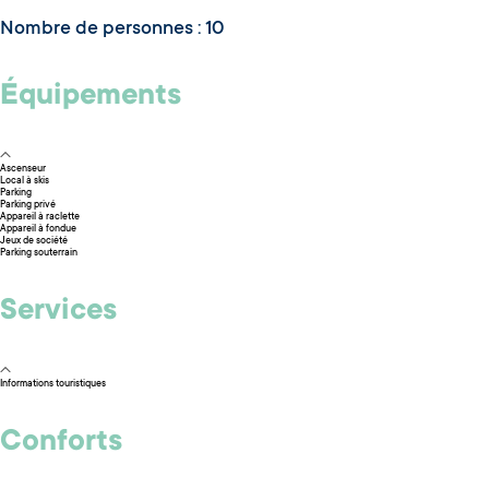
Nombre de personnes : 10
Équipements
Ascenseur
Local à skis
Parking
Parking privé
Appareil à raclette
Appareil à fondue
Jeux de société
Parking souterrain
Services
Informations touristiques
Conforts