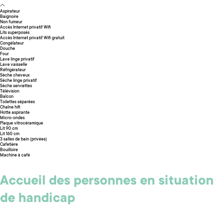
Aspirateur
Baignoire
Non fumeur
Accès Internet privatif Wifi
Lits superposés
Accès Internet privatif Wifi gratuit
Congélateur
Douche
Four
Lave linge privatif
Lave vaisselle
Réfrigérateur
Sèche cheveux
Sèche linge privatif
Sèche serviettes
Télévision
Balcon
Toilettes séparées
Chaîne hifi
Hotte aspirante
Micro-ondes
Plaque vitrocéramique
Lit 90 cm
Lit 160 cm
3 salles de bain (privées)
Cafetière
Bouilloire
Machine à café
Accueil des personnes en situation
de handicap