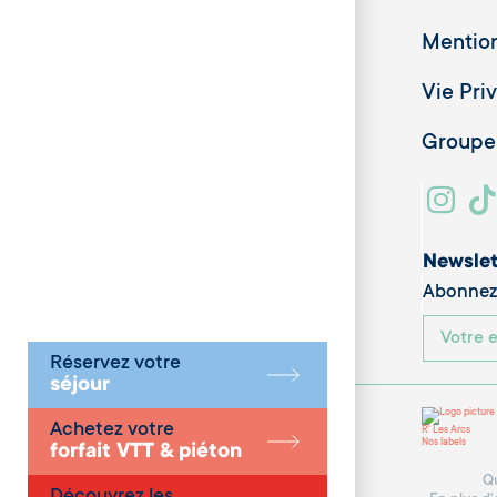
Mention
Vie Pri
Groupes
Newslet
Abonnez-
Réservez votre
séjour
Achetez votre
R' Les Arcs
Nos labels
forfait VTT & piéton
Qu