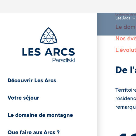
Le domaine de 
Les Arcs
Le dom
Nos év
L'évolu
De l
Découvrir Les Arcs
Territoi
Votre séjour
résidenc
remarqua
Le domaine de montagne
Que faire aux Arcs ?