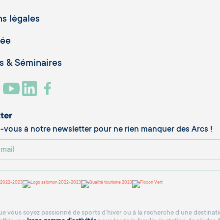
s légales
vée
 & Séminaires
ter
vous à notre newsletter pour ne rien manquer des Arcs !
e vous soyez passionné de sports d’hiver ou à la recherche d’une destinatio