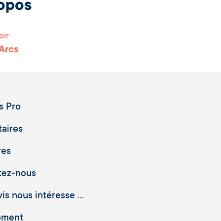
opos
oir
 Arcs
s Pro
taires
res
tez-nous
is nous intéresse ...
ement