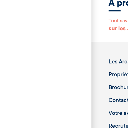
A pr
Tout sav
sur les
Les Arc
Proprié
Brochu
Contac
Votre av
Recrut