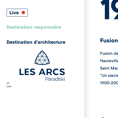
1
Live
Destination responsable
Fusio
Destination d'architecture
Fusion d
Hautevil
Saint Mau
"Un siècl
1900-20
Live