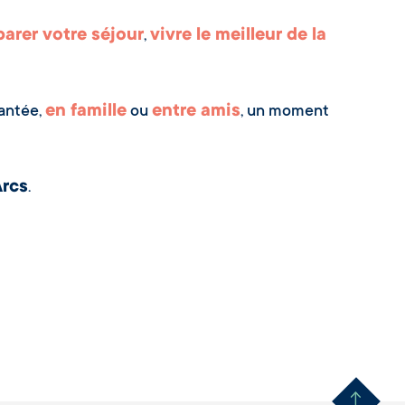
parer votre séjour
vivre le meilleur de la
,
en famille
entre amis
hantée,
ou
, un moment
Arcs
.
Remonter en haut 