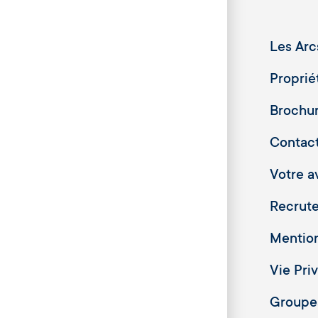
Les Arc
Proprié
Brochu
Contac
Votre av
Recrut
Mention
Vie Pri
Groupes