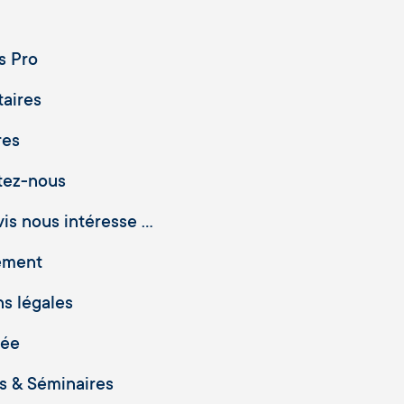
s Pro
taires
res
tez-nous
is nous intéresse ...
ement
s légales
vée
 & Séminaires