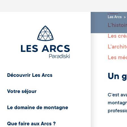
L'histoire
Les Arcs
L'histoi
Les cré
L'archi
Les mé
Un g
Découvrir Les Arcs
Votre séjour
C’est av
montagn
Le domaine de montagne
professio
Que faire aux Arcs ?