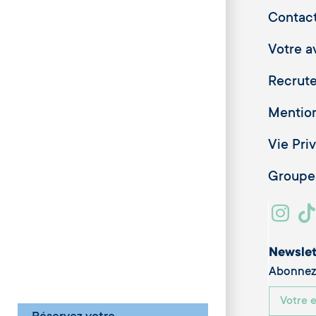
Contac
Votre av
Recrut
Mention
Vie Pri
Groupes
Newslet
Abonnez-