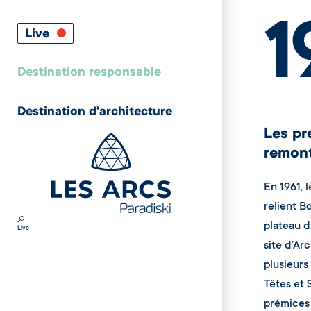
1
Live
Destination responsable
Destination d'architecture
Les pr
remon
En 1961, 
relient B
plateau d
Live
site d’Ar
plusieurs 
Têtes et 
prémices