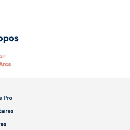
opos
oir
 Arcs
s Pro
taires
res