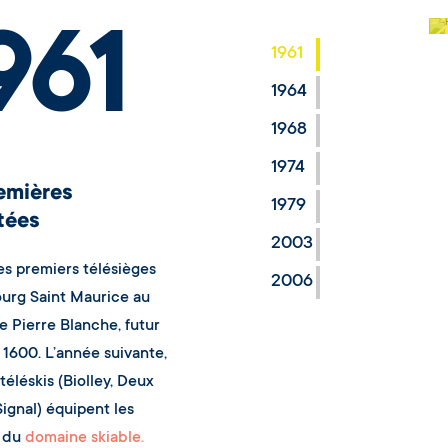
961
1961
1964
1968
1974
emières
1979
tées
2003
les premiers télésièges
2006
ourg Saint Maurice au
e Pierre Blanche, futur
c 1600. L’année suivante,
téléskis (Biolley, Deux
Signal) équipent les
 du
domaine skiable.