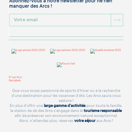
Abonnez-vous à notre newsletter pour ne rien
manquer des Arcs !
BOU
R' Les Arcs
Nos labels
Que vous soyez passionné de sports d’hiver ou à la recherche
d’une destination pour les vacances d’été, Les Arcs saura vous
séduire !
En plus d'offrir une
large gamme d'activités
pour toute la famille,
la station de ski des Arcs s'engage dans le
tourisme responsable
afin de préserver son environnement naturel exceptionnel.
Alors, n'attendez plus, réservez
votre séjour
aux Arcs !