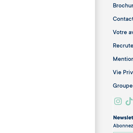
Brochu
Contac
Votre av
Recrut
Mention
Vie Pri
Groupes
Newslet
Abonnez-