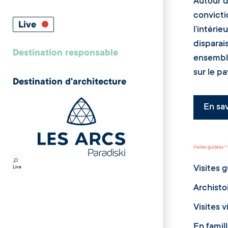
Autour d
convicti
Live
l’intérie
disparai
Destination responsable
ensemble
sur le p
Destination d'architecture
En sav
Visites guidées
Visites 
Live
Archisto
Visites v
En famil