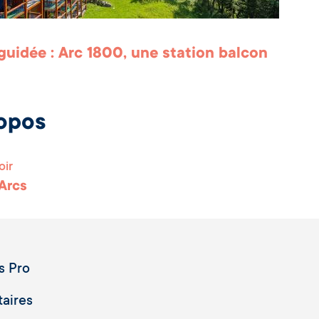
 guidée : Arc 1800, une station balcon
opos
oir
 Arcs
s Pro
taires