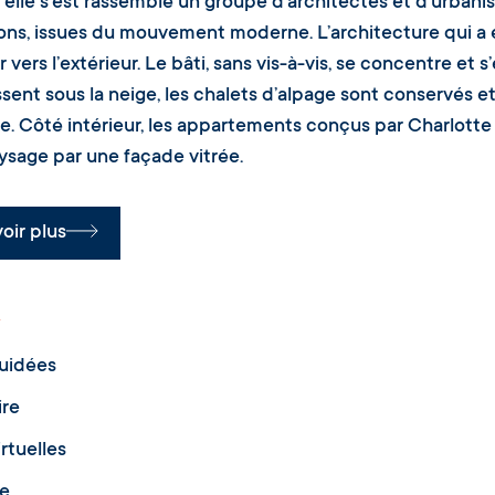
'elle s’est rassemblé un groupe d'architectes et d'urban
ons, issues du mouvement moderne. L’architecture qui a 
ur vers l’extérieur. Le bâti, sans vis-à-vis, se concentre et
ssent sous la neige, les chalets d’alpage sont conservés e
. Côté intérieur, les appartements conçus par Charlotte P
aysage par une façade vitrée.
oir plus
guidées
ire
irtuelles
le