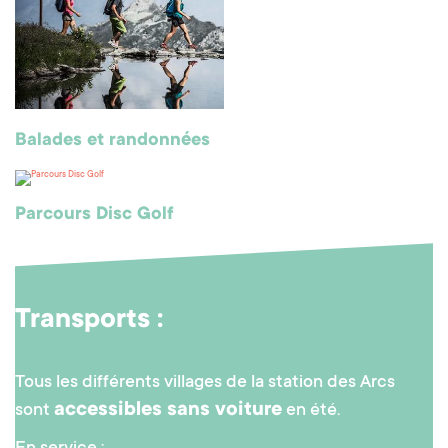
Balades et randonnées
Parcours Disc Golf
Transports :
Tous les différents villages de la station des Arcs
accessibles sans voiture
sont
en été.