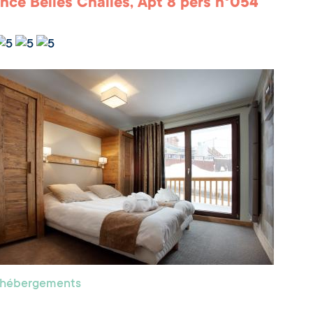
nce Belles Challes, Apt 8 pers n°054
s hébergements