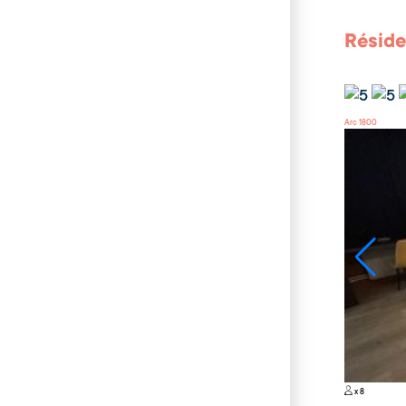
Réside
Arc 1800
x 8