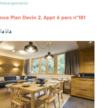
s hébergements
nce Plan Devin 2, Appt 6 pers n°181