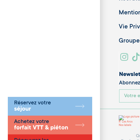
Mention
Vie Pri
Groupes
Newslet
Abonnez-
Réservez votre
séjour
Achetez votre
R' Les Arcs
Nos labels
forfait VTT & piéton
Qu