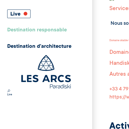
Service
Live
Nous som
Destination responsable
Domaine skiable
Destination d'architecture
Domaine
Handisk
Autres 
+33 4 79
Live
https://
Acti