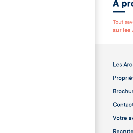
A pr
Tout sav
sur les
Les Arc
Proprié
Brochu
Contac
Votre av
Recrut