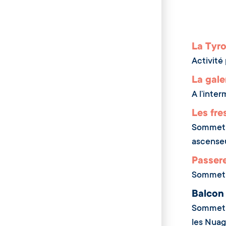
La Tyro
Activité
La gale
A l’inte
Les fr
Sommet V
ascense
Passere
Sommet A
Balcon 
Sommet T
les Nuag