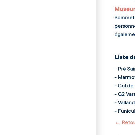
Museum
Sommet 
personn
égaleme
Liste d
- Pré Sa
- Marmo
- Col de
- G2 Var
- Vallan
- Funicu
← Retour