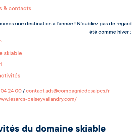
s & contacts
mes une destination à l’année ! N’oubliez pas de regarder 
été comme hiver :
 skiable
i
activités
 04 24 00
/
contact.ads@compagniedesalpes.fr
www.lesarcs-peiseyvallandry.com/
vités du domaine skiable