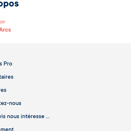
opos
oir
 Arcs
s Pro
taires
res
tez-nous
is nous intéresse ...
ement