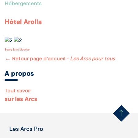
Hébergements
Hôtel Arolla
Bourg Saint Maurice
← Retour page d'accueil -
Les Arcs pour tous
A propos
Tout savoir
Remonter en haut 
sur les Arcs
Les Arcs Pro