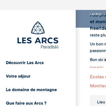
Les Arcs
Pour pro
et mon
freerid
reste plu
Un bon m
passionn
Bon ski à
Découvrir Les Arcs
Ecoles de ski
Votre séjour
Ecoles 
Moniteu
Le domaine de montagne
Lieu
Que faire aux Arcs ?