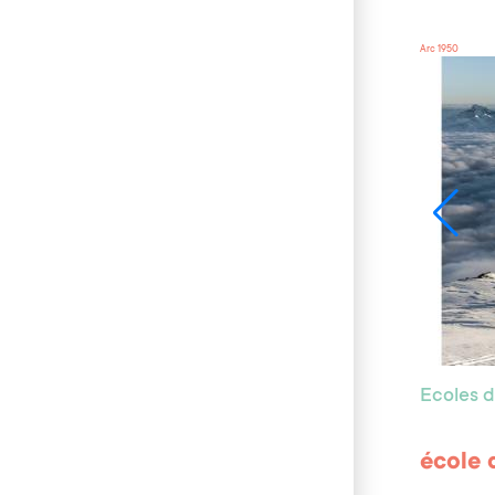
Arc 1950
Ecoles d
école 