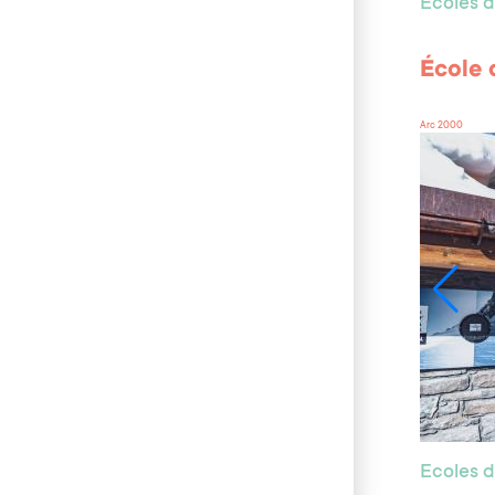
Ecoles d
École 
Arc 2000
Ecoles d