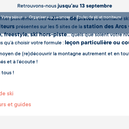
Retrouvons-nous
jusqu’au 13 septembre
Votre séjour
Organiser vos vacances
Ecoles de ski et moniteurs
425kms de pistes
fiter pleinement des
du domaine ski
iteurs
station des Arcs
présentes sur les 5 sites de la
e, freestyle, ski hors-piste
… quels que soient votre niv
leçon particulière ou cou
s qu’à choisir votre formule :
oyen de (re)découvrir la montagne autrement et en toute
és et à l’écoute !
 tous !
de ski
rs et guides