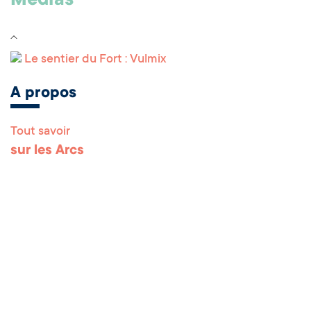
Médias
Le sentier du Fort : Vulmix
A propos
Tout savoir
Remonter en haut 
sur les Arcs
Les Arcs Pro
Liens utiles