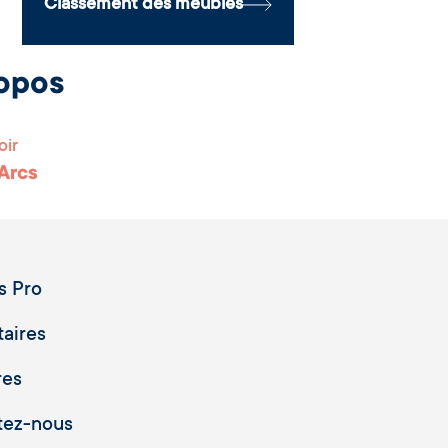
Classement des meublés
opos
oir
 Arcs
s Pro
taires
res
tez-nous