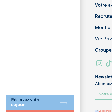
Votre av
Recrut
Mention
Vie Pri
Groupes
Newslet
Abonnez-
Réservez votre
séjour