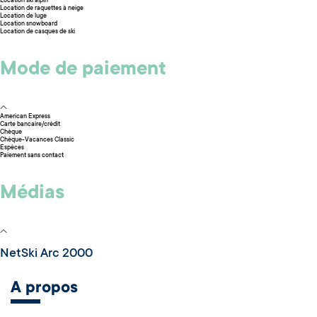
Location ski alpin
Location de raquettes à neige
Location de luge
Location snowboard
Location de casques de ski
Mode de paiement
American Express
Carte bancaire/crédit
Chèque
Chèque-Vacances Classic
Espèces
Paiement sans contact
Médias
NetSki Arc 2000
A propos