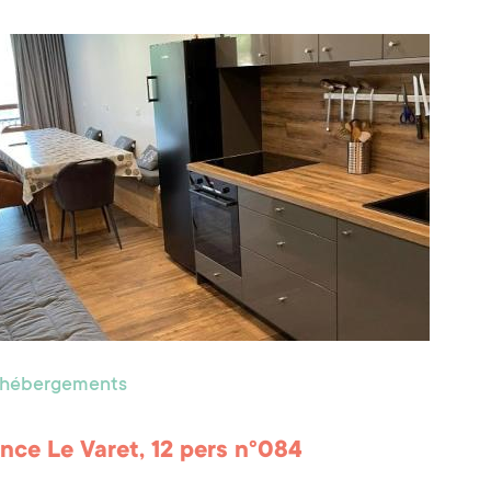
s hébergements
nce Le Varet, 12 pers n°084