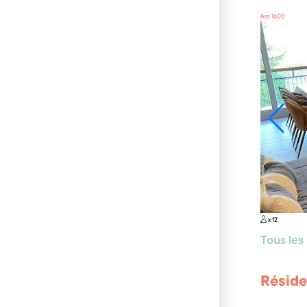
Arc 1600
x 12
Tous le
Réside