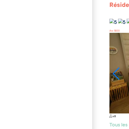
Réside
Arc 1800
x 8
Tous le