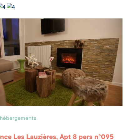
s hébergements
nce Les Lauzières, Apt 8 pers n°095