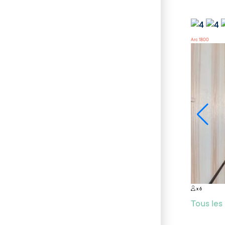
Arc 1800
x 6
Tous le