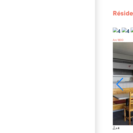
Réside
Arc 1800
x 4