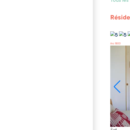
Tous le
Réside
Arc 1800
x 4