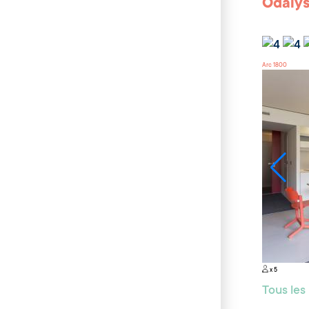
Odalys
Arc 1800
x 5
Tous le