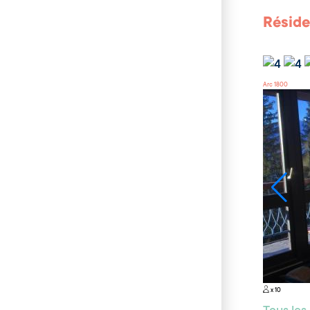
Réside
Arc 1800
x 10