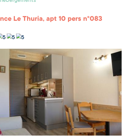
s hébergements
nce Le Thuria, apt 10 pers n°083