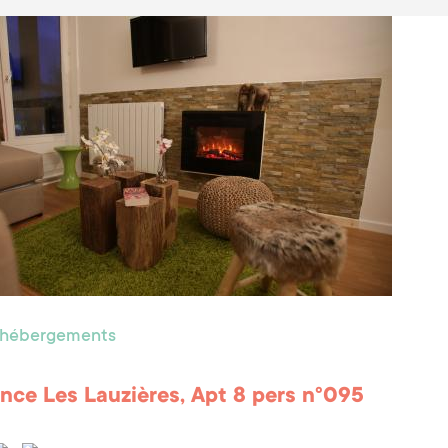
s hébergements
nce Les Lauzières, Apt 8 pers n°095