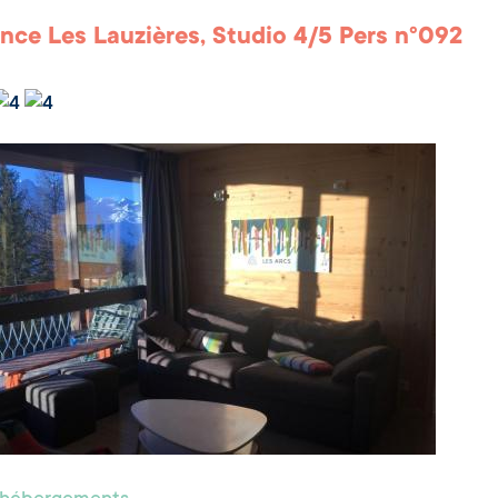
nce Les Lauzières, Studio 4/5 Pers n°092