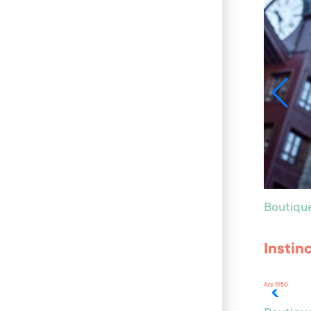
Boutiqu
Instin
Arc 1950