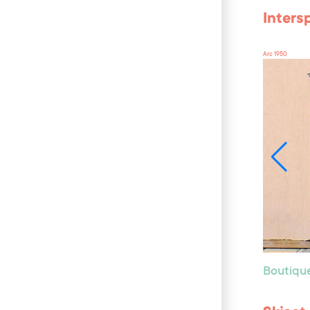
Inters
Arc 1950
Boutiqu