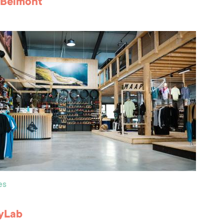
 Belmont
es
yLab