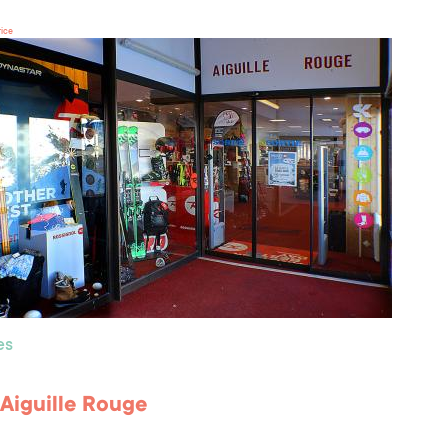
rice
es
 Aiguille Rouge