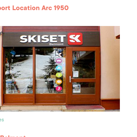
port Location Arc 1950
es