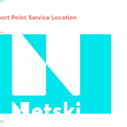
es
port Point Service Location
rice
es