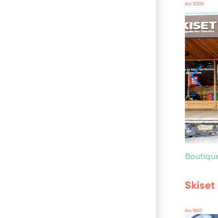
Arc 2000
Boutiqu
Skiset 
Arc 1800