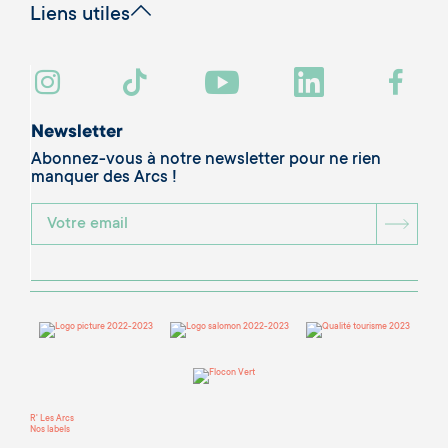
Liens utiles
Newsletter
Abonnez-vous à notre newsletter pour ne rien
manquer des Arcs !
BOU
R' Les Arcs
Nos labels