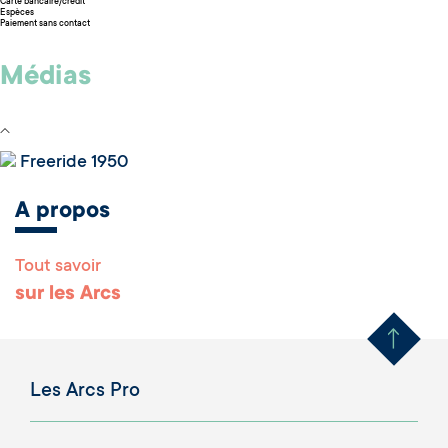
Carte bancaire/crédit
Espèces
Paiement sans contact
Médias
Freeride 1950
A propos
Tout savoir
Remonter en haut 
sur les Arcs
Les Arcs Pro