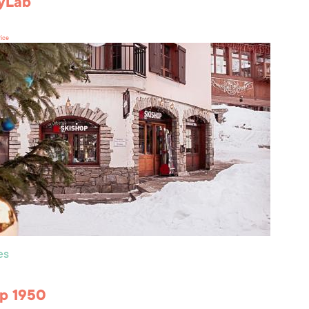
yLab
rice
es
p 1950