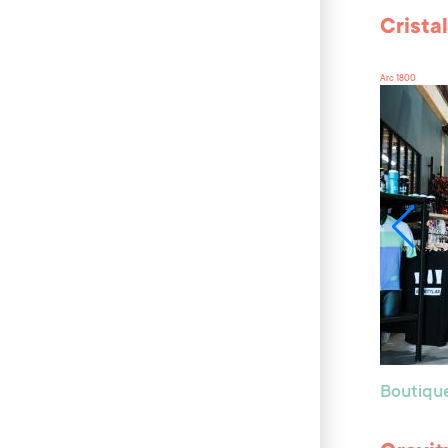
Crista
Arc 1800
Boutiqu