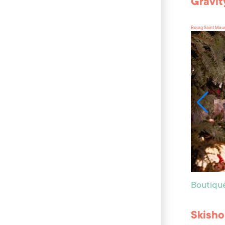
Gravit
Bourg Saint Mau
Boutiqu
Skisho