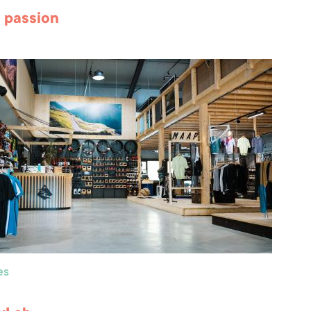
l passion
es