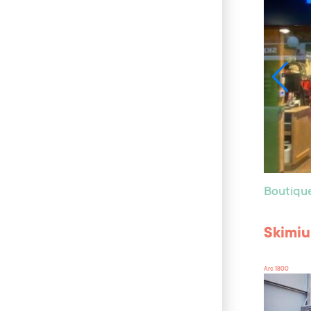
Boutiqu
Skimi
Arc 1800