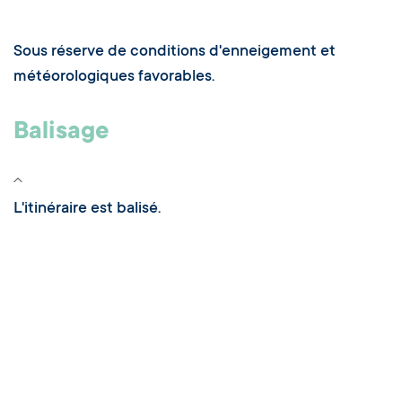
Sous réserve de conditions d'enneigement et
météorologiques favorables.
Balisage
L'itinéraire est balisé.
Précisions balisage
Le sentier est indiqué par des panneaux jaunes avec
une inscription en vert.
Vous pouvez également trouver des rectangles