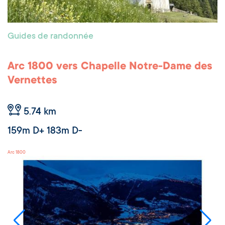
Guides de randonnée
Arc 1800 vers Chapelle Notre-Dame des
Vernettes
5.74 km
159m D+ 183m D-
Arc 1800