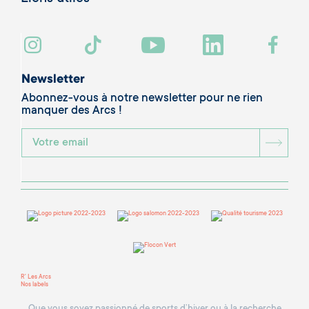
Newsletter
Abonnez-vous à notre newsletter pour ne rien
manquer des Arcs !
BOU
R' Les Arcs
Nos labels
Que vous soyez passionné de sports d’hiver ou à la recherche