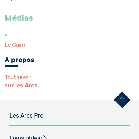
Médias
Le Cairn
A propos
Tout savoir
Remonter en haut 
sur les Arcs
Les Arcs Pro
Liens utiles