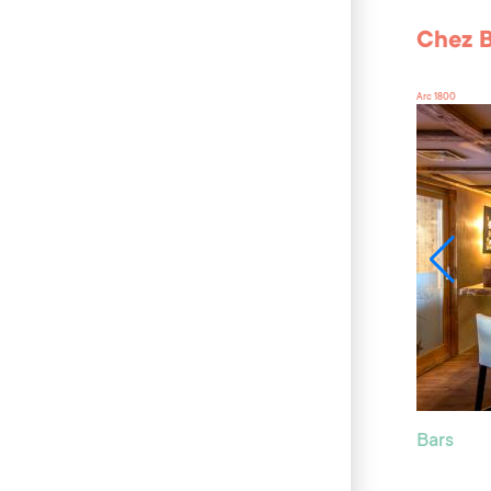
Chez B
Arc 1800
Bars