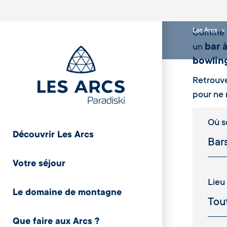
Les Arcs
Comme le
bar 
un
bowlin
Retrouve
pour ne r
Où so
Découvrir Les Arcs
Votre séjour
Lieu
Le domaine de montagne
Que faire aux Arcs ?