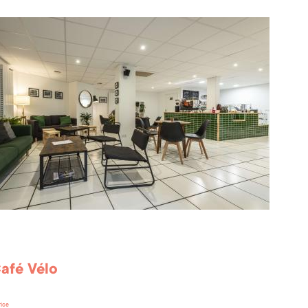
Café Vélo
rice