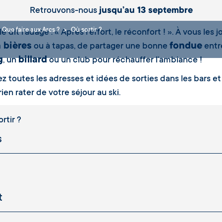
Retrouvons-nous
jusqu’au 13 septembre
Que faire aux Arcs ?
Où sortir ?
 dit l’adage : « Après l’effort, le réconfort ! ». À vous l
à bières
fondue
ou à tapas, de partager une bonne
entre
g
billard
, un
ou un club pour réchauffer l’ambiance !
z toutes les adresses et idées de sorties dans les bars et 
ien rater de votre séjour au ski.
rtir ?