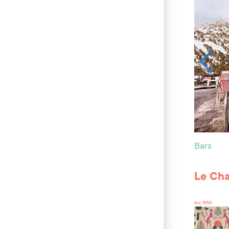
Bars
Le Cha
Arc 1950