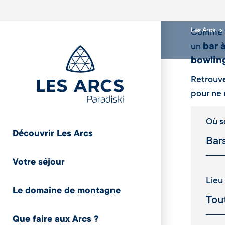
Les Arcs
Comme le
bar 
un
bowlin
Retrouve
pour ne r
Où so
Découvrir Les Arcs
Votre séjour
Lieu
Le domaine de montagne
Que faire aux Arcs ?