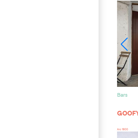
Bars
GOOFY
Arc 1800