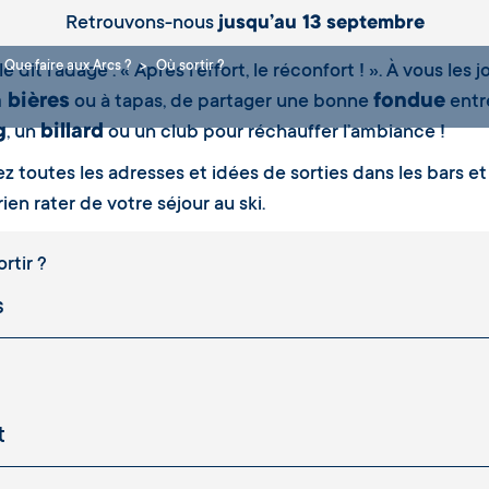
Retrouvons-nous
jusqu’au 13 septembre
Que faire aux Arcs ?
Où sortir ?
 dit l’adage : « Après l’effort, le réconfort ! ». À vous l
à bières
fondue
ou à tapas, de partager une bonne
entre
g
billard
, un
ou un club pour réchauffer l’ambiance !
z toutes les adresses et idées de sorties dans les bars et 
ien rater de votre séjour au ski.
rtir ?