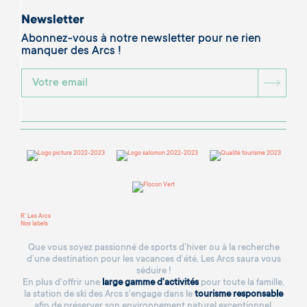
Newsletter
Abonnez-vous à notre newsletter pour ne rien
manquer des Arcs !
BOU
R' Les Arcs
Nos labels
Que vous soyez passionné de sports d’hiver ou à la recherche
d’une destination pour les vacances d’été, Les Arcs saura vous
séduire !
En plus d'offrir une
large gamme d'activités
pour toute la famille,
la station de ski des Arcs s'engage dans le
tourisme responsable
afin de préserver son environnement naturel exceptionnel.