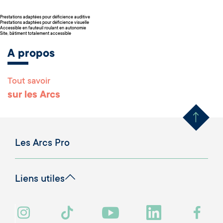
Prestations adaptées pour déficience auditive
Prestations adaptées pour déficience visuelle
Accessible en fauteuil roulant en autonomie
Site, bâtiment totalement accessible
A propos
Tout savoir
Remonter en haut 
sur les Arcs
Les Arcs Pro
Liens utiles