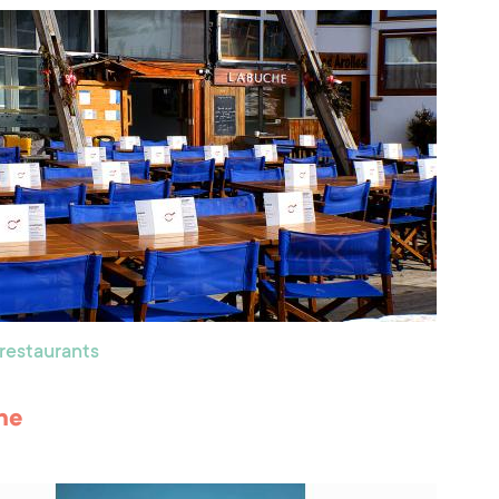
 restaurants
he