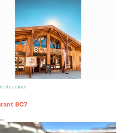
 restaurants
urant BC7
rice