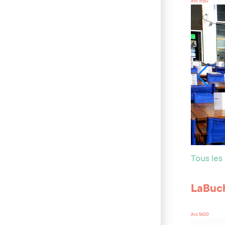
Arc 1950
Tous les
LaBuc
Arc 1600