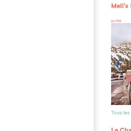
Meli's
Arc 1950
Tous les
Le Cha