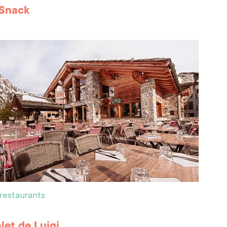
 Snack
 restaurants
let de Luigi