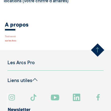
locations (votre chiffre d’affaires)
A propos
Remonter en haut 
Tout savoir
sur les Arcs
Les Arcs Pro
Liens utiles
Newsletter