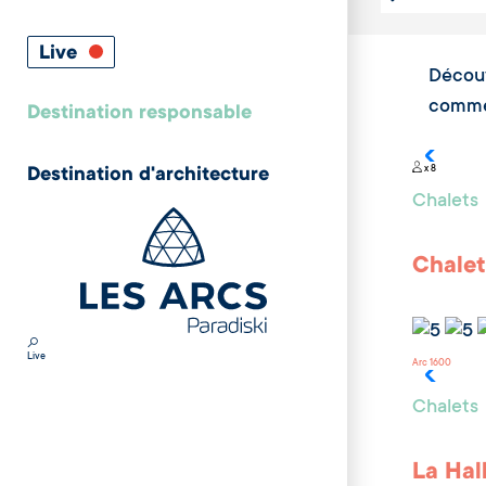
Capacité
Live
Découv
comme 
Destination responsable
x 8
Destination d'architecture
Chalets
Chalet
Live
Arc 1600
Chalets
La Hal