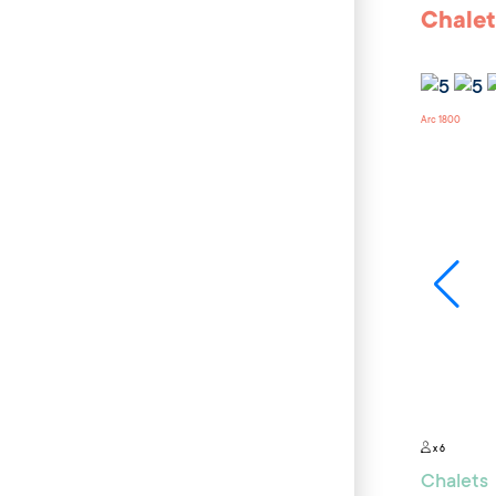
Chalet
Arc 1800
x 6
Chalets