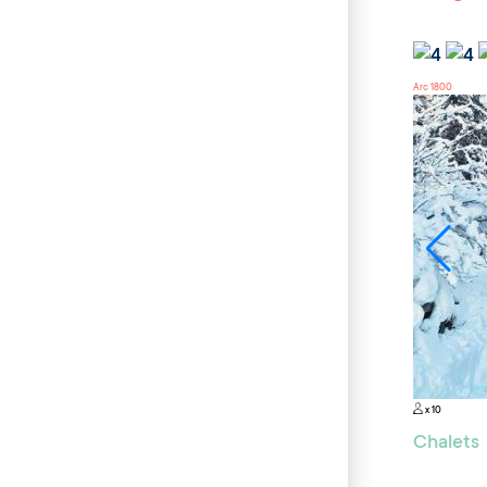
Arc 1800
x 10
Chalets