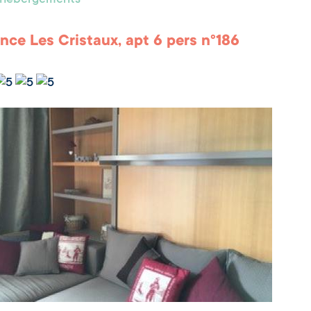
s hébergements
nce Les Cristaux, apt 6 pers n°186