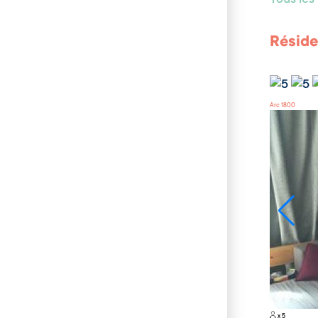
Tous le
Réside
Arc 1800
x 5