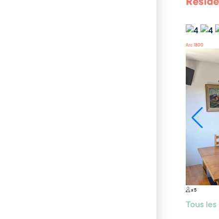
Réside
Arc 1800
x 5
Tous le