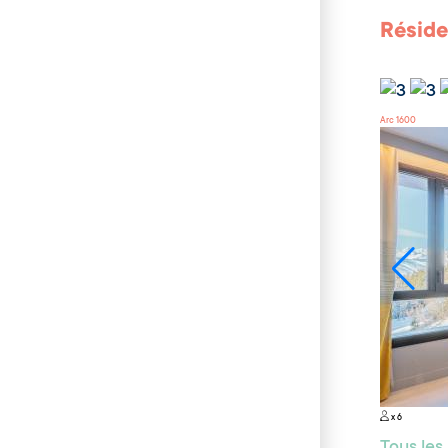
Réside
Arc 1600
x 6