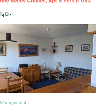
nce Belles Challes, Apt 6 Pers n°053
s hébergements