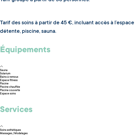
Tarif groupe à partir de 30 personnes.
Tarif des soins à partir de 45 €, incluant accès à l’espace
détente, piscine, sauna.
Équipements
Sauna
Solarium
Bains à remous
Espace fitness
Piscine
Piscine chauffée
Piscine couverte
Espace soins
Services
Soins esthétiques
Massages / Modelages