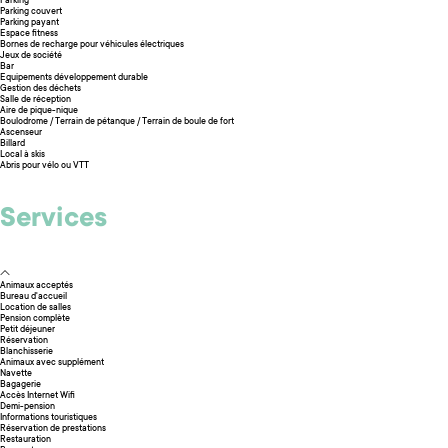
Parking
Parking couvert
Parking payant
Espace fitness
Bornes de recharge pour véhicules électriques
Jeux de société
Bar
Equipements développement durable
Gestion des déchets
Salle de réception
Aire de pique-nique
Boulodrome / Terrain de pétanque / Terrain de boule de fort
Ascenseur
Billard
Local à skis
Abris pour vélo ou VTT
Services
Animaux acceptés
Bureau d'accueil
Location de salles
Pension complète
Petit déjeuner
Réservation
Blanchisserie
Animaux avec supplément
Navette
Bagagerie
Accès Internet Wifi
Demi-pension
Informations touristiques
Réservation de prestations
Restauration