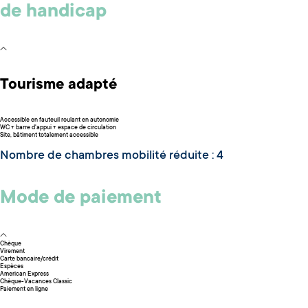
de handicap
Tourisme adapté
Accessible en fauteuil roulant en autonomie
WC + barre d'appui + espace de circulation
Site, bâtiment totalement accessible
Nombre de chambres mobilité réduite : 4
Mode de paiement
Chèque
Virement
Carte bancaire/crédit
Espèces
American Express
Chèque-Vacances Classic
Paiement en ligne