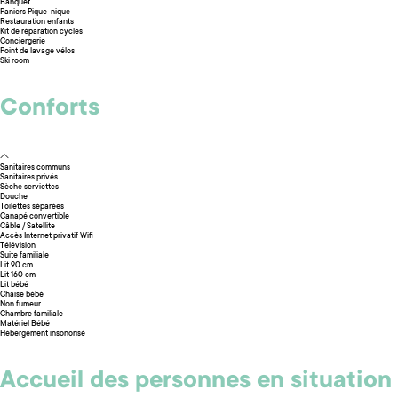
Banquet
Paniers Pique-nique
Restauration enfants
Kit de réparation cycles
Conciergerie
Point de lavage vélos
Ski room
Conforts
Sanitaires communs
Sanitaires privés
Sèche serviettes
Douche
Toilettes séparées
Canapé convertible
Câble / Satellite
Accès Internet privatif Wifi
Télévision
Suite familiale
Lit 90 cm
Lit 160 cm
Lit bébé
Chaise bébé
Non fumeur
Chambre familiale
Matériel Bébé
Hébergement insonorisé
Accueil des personnes en situation