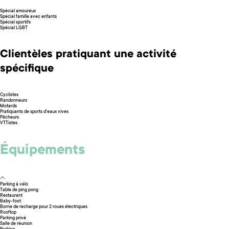
Spécial amoureux
Spécial famille avec enfants
Spécial sportifs
Spécial LGBT
Clientèles pratiquant une activité
spécifique
Cyclistes
Randonneurs
Motards
Pratiquants de sports d'eaux vives
Pêcheurs
VTTistes
Équipements
Parking à vélo
Table de ping pong
Restaurant
Baby-foot
Borne de recharge pour 2 roues électriques
Rooftop
Parking privé
Salle de réunion