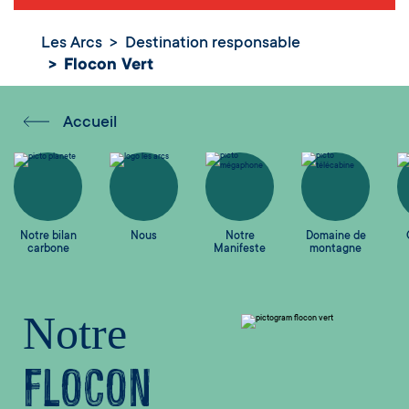
Les Arcs
Destination responsable
Flocon Vert
Accueil
Notre bilan
Nous
Notre
Domaine de
carbone
Manifeste
montagne
Notre
Flocon