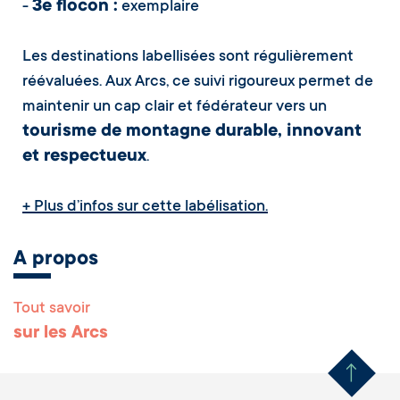
3e flocon :
-
exemplaire
Les destinations labellisées sont régulièrement
réévaluées. Aux Arcs, ce suivi rigoureux permet de
maintenir un cap clair et fédérateur vers un
tourisme de montagne durable, innovant
et respectueux
.
+ Plus d’infos sur cette labélisation.
A propos
Tout savoir
Remonter en haut 
sur les Arcs