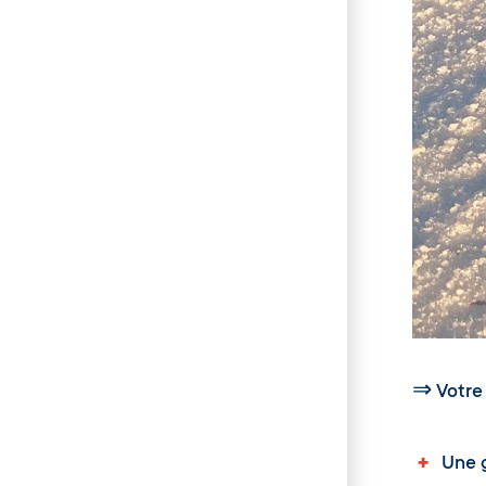
⇒
Votre
+
Une go