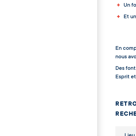
+
Un for
+
Et un 
En compl
nous avo
Des font
Esprit e
RETRO
RECHE
Lieu