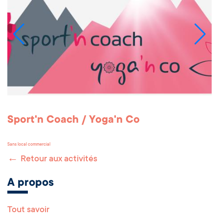
Sport'n Coach / Yoga'n Co
Sans local commercial
←
Retour aux activités
A propos
Tout savoir