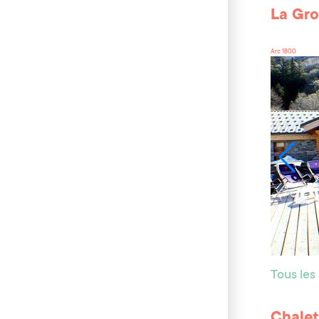
La Gro
Arc 1800
Tous les
Chalet