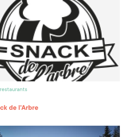
 restaurants
ck de l'Arbre