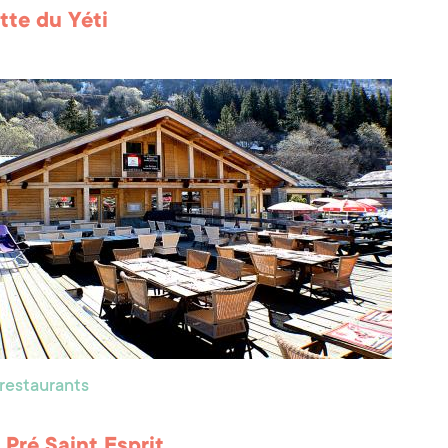
tte du Yéti
 restaurants
 Pré Saint Esprit