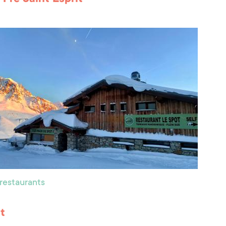
 restaurants
t