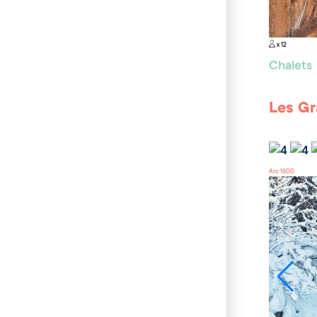
x 12
Chalets
Les Gr
Arc 1600