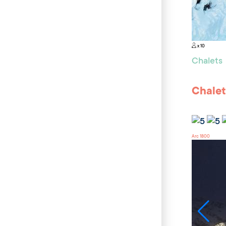
x 10
Chalets
Chalet
Arc 1800