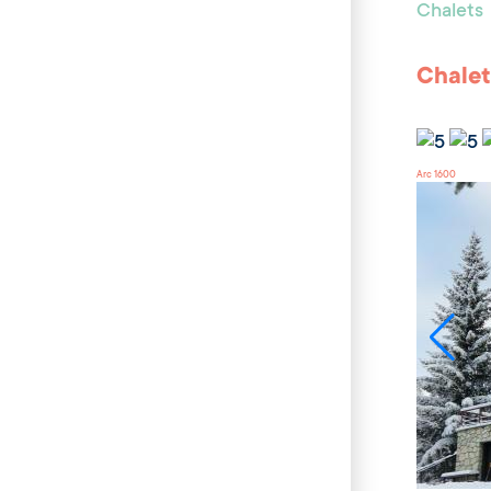
Chalets
Chalet
Arc 1600