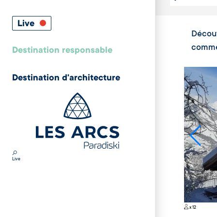
Capacité
Live
Découv
comme 
Destination responsable
Destination d'architecture
Live
x 12