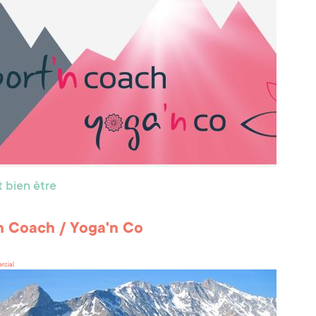
 bien être
n Coach / Yoga'n Co
rcial