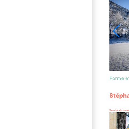
Forme et
Stépha
Sans local comme