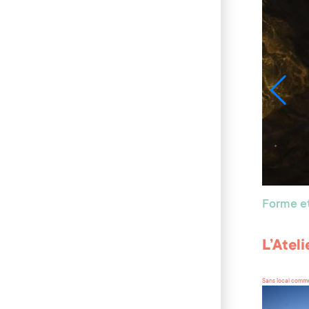
Forme et
L’Atel
Sans local comme