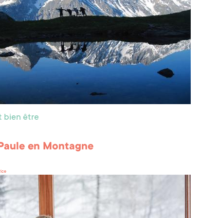
 bien être
Paule en Montagne
rice