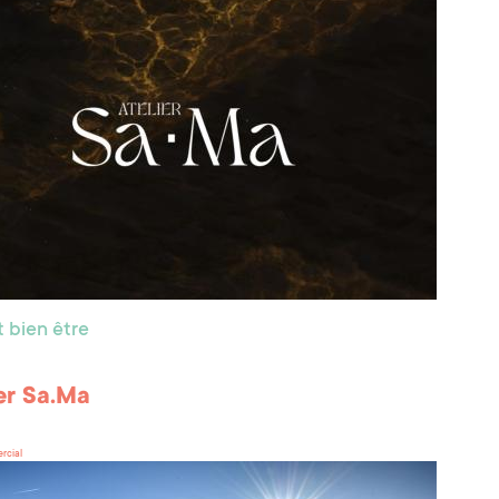
 bien être
ier Sa.Ma
rcial