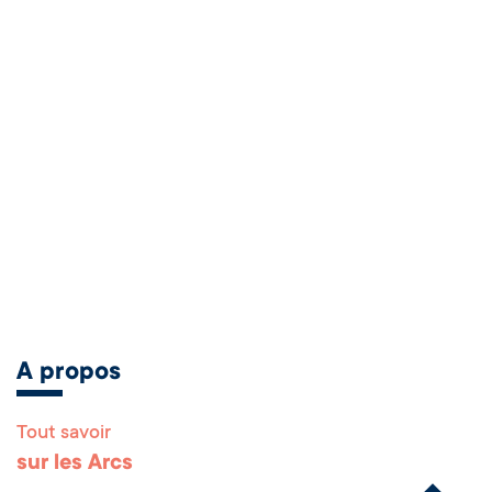
A propos
Tout savoir
Remonter en haut 
sur les Arcs