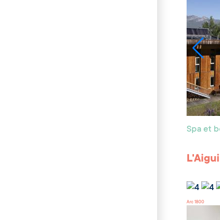
Spa et 
L'Aigu
Arc 1800