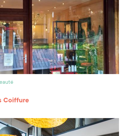
beauté
s Coiffure