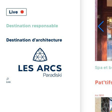
Live
Destination responsable
Destination d'architecture
Spa et 
Pat'tif
Live
Arc 1800