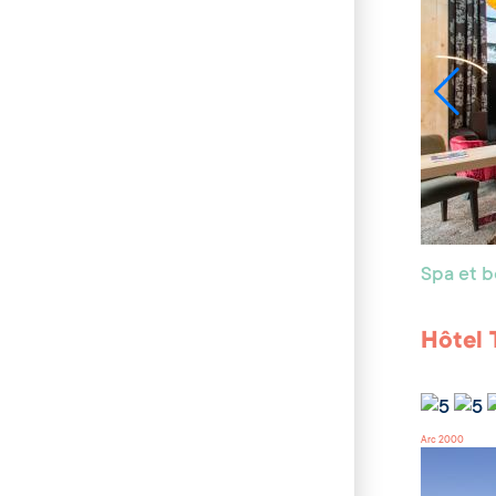
Spa et 
Hôtel 
Arc 2000