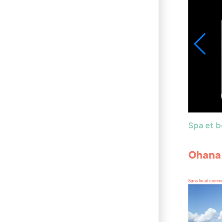
Spa et 
Ohana
Sans local comme