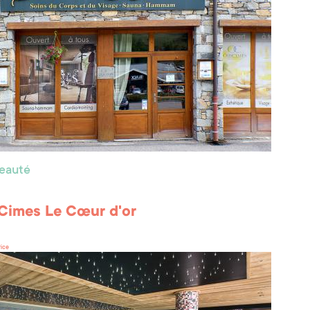
beauté
Cimes Le Cœur d'or
rice