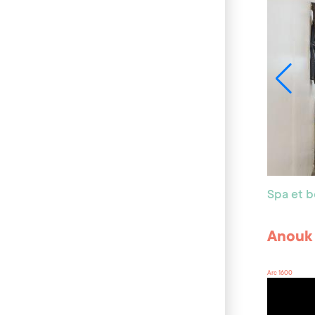
Spa et 
Anouk 
Arc 1600