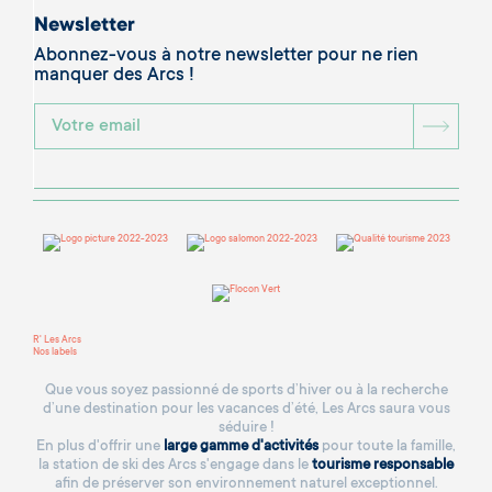
Newsletter
Abonnez-vous à notre newsletter pour ne rien
manquer des Arcs !
BOU
R' Les Arcs
Nos labels
Que vous soyez passionné de sports d’hiver ou à la recherche
d’une destination pour les vacances d’été, Les Arcs saura vous
séduire !
En plus d'offrir une
large gamme d'activités
pour toute la famille,
la station de ski des Arcs s'engage dans le
tourisme responsable
afin de préserver son environnement naturel exceptionnel.