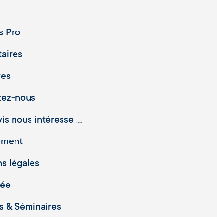
s Pro
taires
res
tez-nous
is nous intéresse ...
ement
s légales
vée
 & Séminaires