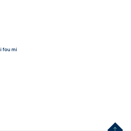
hi fou mi
Remonter en haut 