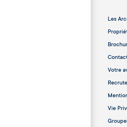
Les Arc
Proprié
Brochu
Contac
Votre av
Recrut
Mention
Vie Pri
Groupes