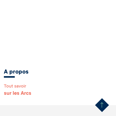
A propos
Tout savoir
Remonter en haut 
sur les Arcs