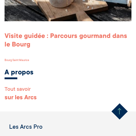
Visite guidée : Parcours gourmand dans
le Bourg
Bourg Saint Maurice
A propos
Tout savoir
Remonter en haut 
sur les Arcs
Les Arcs Pro