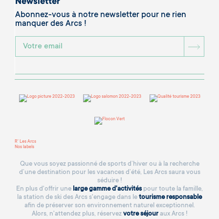
Newsletter
Abonnez-vous à notre newsletter pour ne rien
manquer des Arcs !
BOU
R' Les Arcs
Nos labels
Que vous soyez passionné de sports d’hiver ou à la recherche
d’une destination pour les vacances d’été, Les Arcs saura vous
séduire !
En plus d'offrir une
large gamme d'activités
pour toute la famille,
la station de ski des Arcs s'engage dans le
tourisme responsable
afin de préserver son environnement naturel exceptionnel.
Alors, n'attendez plus, réservez
votre séjour
aux Arcs !