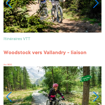
Itinéraires VTT
Woodstock vers Vallandry - liaison
Arc 1800