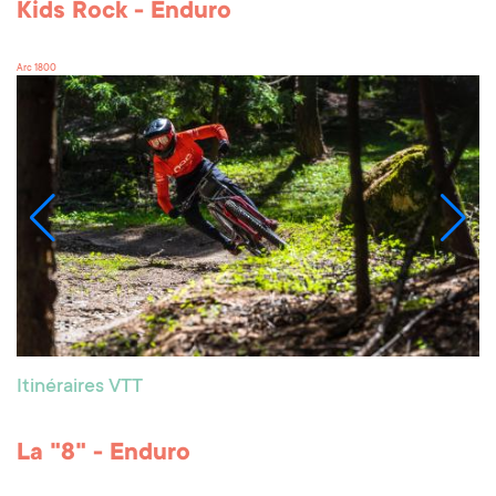
Kids Rock - Enduro
Arc 1800
Itinéraires VTT
La "8" - Enduro