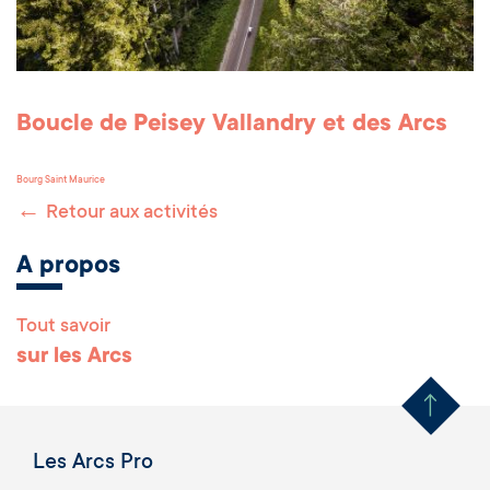
Boucle de Peisey Vallandry et des Arcs
Bourg Saint Maurice
←
Retour aux activités
A propos
Tout savoir
Remonter en haut 
sur les Arcs
Les Arcs Pro