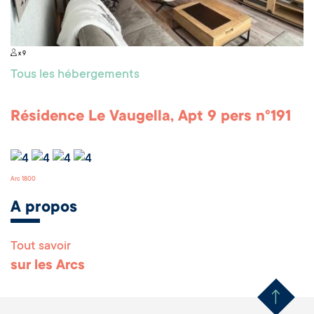
x 9
Tous les hébergements
Résidence Le Vaugella, Apt 9 pers n°191
Arc 1800
A propos
Tout savoir
Remonter en haut 
sur les Arcs