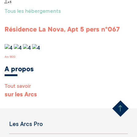
x 5
Tous les hébergements
Résidence La Nova, Apt 5 pers n°067
Arc 1800
A propos
Tout savoir
Remonter en haut 
sur les Arcs
Les Arcs Pro