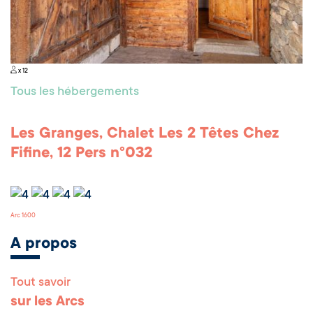
x 12
Tous les hébergements
Les Granges, Chalet Les 2 Têtes Chez
Fifine, 12 Pers n°032
Arc 1600
A propos
Tout savoir
Remonter en haut 
sur les Arcs