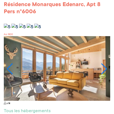
Résidence Monarques Edenarc, Apt 8
Pers n°6006
Arc 1800
x 14
Tous les hébergements