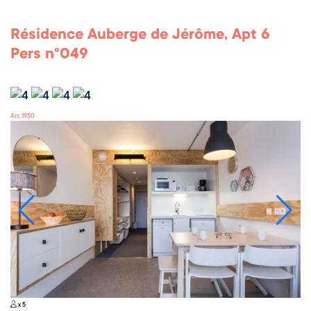
Résidence Auberge de Jérôme, Apt 6
Pers n°049
Arc 1950
x 5