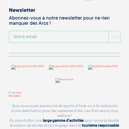
Newsletter
Abonnez-vous à notre newsletter pour ne rien
manquer des Arcs !
BOU
R' Les Arcs
Nos labels
Que vous soyez passionné de sports d’hiver ou à la recherche
d’une destination pour les vacances d’été, Les Arcs saura vous
séduire !
En plus d'offrir une
large gamme d'activités
pour toute la famille,
la station de ski des Arcs s'engage dans le
tourisme responsable