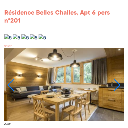
Résidence Belles Challes, Apt 6 pers
n°201
30587
x 6